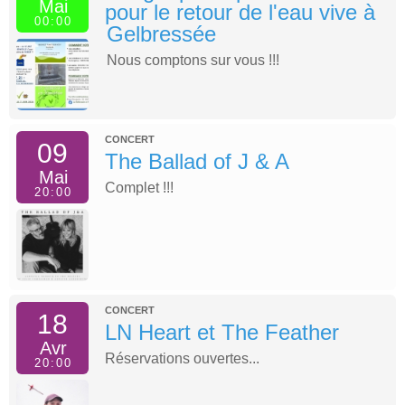
Mai
pour le retour de l'eau vive à
00:00
Gelbressée
Nous comptons sur vous !!!
CONCERT
09
The Ballad of J & A
Mai
Complet !!!
20:00
CONCERT
18
LN Heart et The Feather
Avr
Réservations ouvertes...
20:00