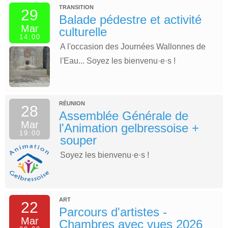
TRANSITION
29
Balade pédestre et activité
Mar
culturelle
14:00
A l'occasion des Journées Wallonnes de
l'Eau... Soyez les bienvenu·e·s !
RÉUNION
28
Assemblée Générale de
Mar
l'Animation gelbressoise +
19:00
souper
Soyez les bienvenu·e·s !
ART
22
Parcours d'artistes -
Mar
Chambres avec vues 2026