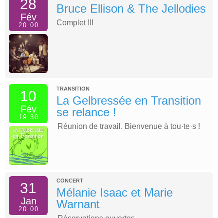
28
Bruce Ellison & The Jellodies
Fév
Complet !!!
20:00
TRANSITION
10
La Gelbressée en Transition
Fév
se relance !
19:30
Réunion de travail. Bienvenue à tou·te·s !
CONCERT
31
Mélanie Isaac et Marie
Jan
Warnant
20:00