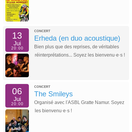
CONCERT
13
Erheda (en duo acoustique)
Jui
Bien plus que des reprises, de véritables
20:00
réinterprétations... Soyez les bienvenu·e·s !
CONCERT
06
The Smileys
Jui
Organisé avec l'ASBL Gratte Namur. Soyez
20:00
les bienvenu·e·s !