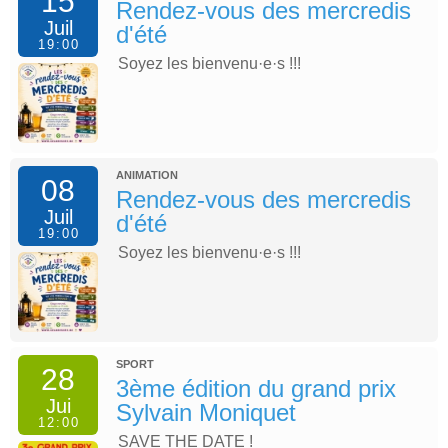
15
Rendez-vous des mercredis
Juil
d'été
19:00
Soyez les bienvenu·e·s !!!
ANIMATION
08
Rendez-vous des mercredis
Juil
d'été
19:00
Soyez les bienvenu·e·s !!!
SPORT
28
3ème édition du grand prix
Jui
Sylvain Moniquet
12:00
SAVE THE DATE !