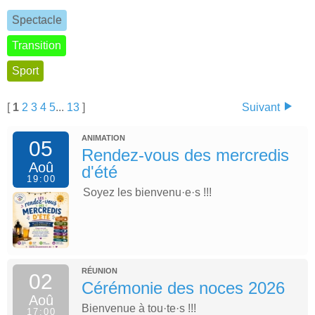
Spectacle
Transition
Sport
[
1
2
3
4
5
...
13
]
Suivant
ANIMATION
05
Rendez-vous des mercredis
Aoû
d'été
19:00
Soyez les bienvenu·e·s !!!
RÉUNION
02
Cérémonie des noces 2026
Aoû
Bienvenue à tou·te·s !!!
17:00