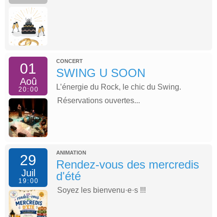
CONCERT
01
SWING U SOON
Aoû
L’énergie du Rock, le chic du Swing.
20:00
Réservations ouvertes...
ANIMATION
29
Rendez-vous des mercredis
Juil
d'été
19:00
Soyez les bienvenu·e·s !!!