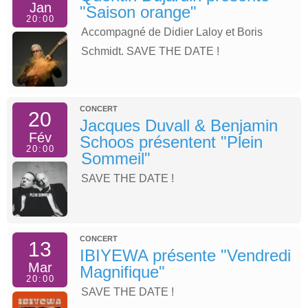
Jan
"Saison orange"
20:00
Accompagné de Didier Laloy et Boris
Schmidt. SAVE THE DATE !
CONCERT
20
Jacques Duvall & Benjamin
Fév
Schoos présentent "Plein
20:00
Sommeil"
SAVE THE DATE !
CONCERT
13
IBIYEWA présente "Vendredi
Mar
Magnifique"
20:00
SAVE THE DATE !