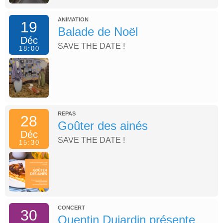
ANIMATION
19
Balade de Noël
Déc
SAVE THE DATE !
18:00
REPAS
28
Goûter des ainés
Déc
SAVE THE DATE !
15:30
CONCERT
30
Quentin Dujardin présente