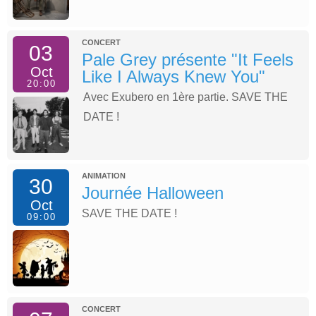
CONCERT
03
Pale Grey présente "It Feels
Oct
Like I Always Knew You"
20:00
Avec Exubero en 1ère partie. SAVE THE
DATE !
ANIMATION
30
Journée Halloween
Oct
SAVE THE DATE !
09:00
CONCERT