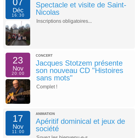
07
Spectacle et visite de Saint-
Déc
Nicolas
16:30
Inscriptions obligatoires...
CONCERT
23
Jacques Stotzem présente
Nov
son nouveau CD "Histoires
20:00
sans mots"
Complet !
ANIMATION
17
Apéritif dominical et jeux de
Nov
société
11:00
Soyez les bienvenu·e·s...