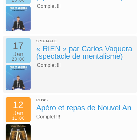
20:00
Complet !!!
SPECTACLE
17
« RIEN » par Carlos Vaquera
Jan
(spectacle de mentalisme)
20:00
Complet !!!
REPAS
12
Apéro et repas de Nouvel An
Jan
Complet !!!
11:00