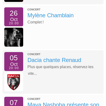
CONCERT
26
Mylène Chamblain
Oct
Complet !
20:00
CONCERT
05
Dacia chante Renaud
Oct
Plus que quelques places, réservez-les
20:00
vite...
CONCERT
07
Maya Nashoba présente son