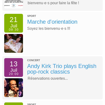
bienvenu·e·s pour faire la fête !
SPORT
21
Marche d'orientation
Juil
Soyez les bienvenu·e·s !!!
09:30
CONCERT
13
Andy Kirk Trio plays English
Juil
pop-rock classics
20:00
Réservations ouvertes...
SPORT