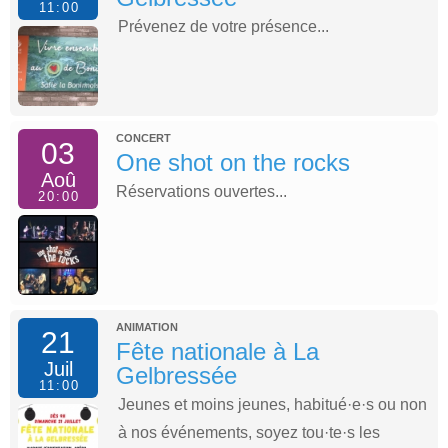
11:00
Prévenez de votre présence...
CONCERT
03
One shot on the rocks
Aoû
Réservations ouvertes...
20:00
ANIMATION
21
Fête nationale à La
Juil
Gelbressée
11:00
Jeunes et moins jeunes, habitué·e·s ou non
à nos événements, soyez tou·te·s les