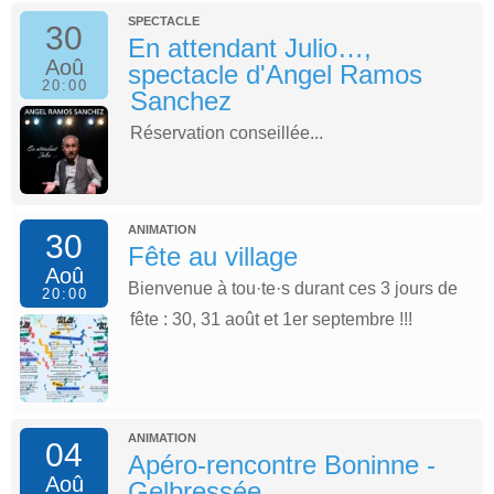
SPECTACLE
30
En attendant Julio…,
Aoû
spectacle d'Angel Ramos
20:00
Sanchez
Réservation conseillée...
ANIMATION
30
Fête au village
Aoû
Bienvenue à tou·te·s durant ces 3 jours de
20:00
fête : 30, 31 août et 1er septembre !!!
ANIMATION
04
Apéro-rencontre Boninne -
Aoû
Gelbressée