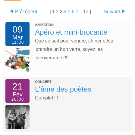
Précédent
[
1
2
3
4
5
6
7
...
13
]
Suivant
ANIMATION
09
Apéro et mini-brocante
Mar
Que ce soit pour vendre, chiner et/ou
11:00
prendre un bon verre, soyez les
bienvenu·e·s !!!
CONCERT
21
L'âme des poètes
Fév
Complet !!!
20:00