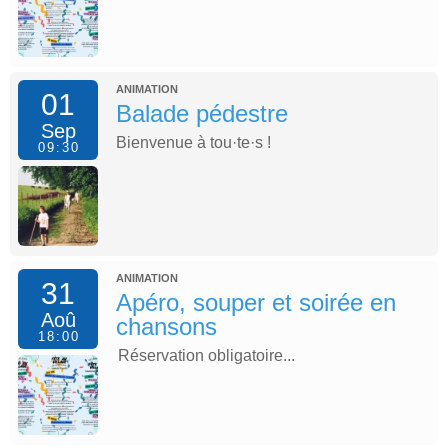
ANIMATION
01
Balade pédestre
Sep
Bienvenue à tou·te·s !
09:30
ANIMATION
31
Apéro, souper et soirée en
Aoû
chansons
18:00
Réservation obligatoire...