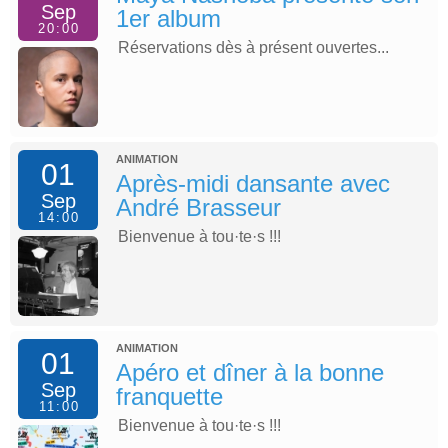
Sep
1er album
20:00
Réservations dès à présent ouvertes...
ANIMATION
01
Après-midi dansante avec
Sep
André Brasseur
14:00
Bienvenue à tou·te·s !!!
ANIMATION
01
Apéro et dîner à la bonne
Sep
franquette
11:00
Bienvenue à tou·te·s !!!