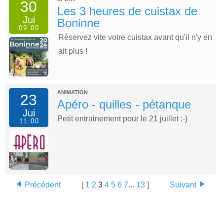
30
Les 3 heures de cuistax de
Jui
Boninne
09:00
Réservez vite votre cuistax avant qu'il n'y en
ait plus !
ANIMATION
23
Apéro - quilles - pétanque
Jui
Petit entrainement pour le 21 juillet ;-)
11:00
Précédent
[
1
2
3
4
5
6
7
...
13
]
Suivant