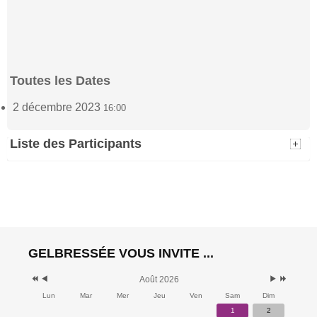
Toutes les Dates
2 décembre 2023
16:00
Liste des Participants
Charline Robinet
Gaëlle Warnant
(1)
(1)
2 décembre 2023 -
2 décembre 2023 -
16:00
16:00
Muriel Michaux
(2)
GELBRESSÉE VOUS INVITE ...
2 décembre 2023 -
16:00
Août 2026
Lun
Mar
Mer
Jeu
Ven
Sam
Dim
Guillaume Coibion
Laetitia Ferier
(2)
1
2