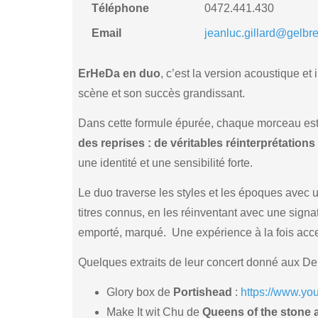
Téléphone
0472.441.430
Email
jeanluc.gillard@gelbr
ErHeDa en duo
, c’est la version acoustique et
scène et son succès grandissant.
Dans cette formule épurée, chaque morceau est r
des reprises : de véritables réinterprétation
une identité et une sensibilité forte.
Le duo traverse les styles et les époques ave
titres connus, en les réinventant avec une signat
emporté, marqué. Une expérience à la fois acc
Quelques extraits de leur concert donné aux Deux
Glory box de
Portishead
:
https://www.y
Make It wit Chu de
Queens of the stone 