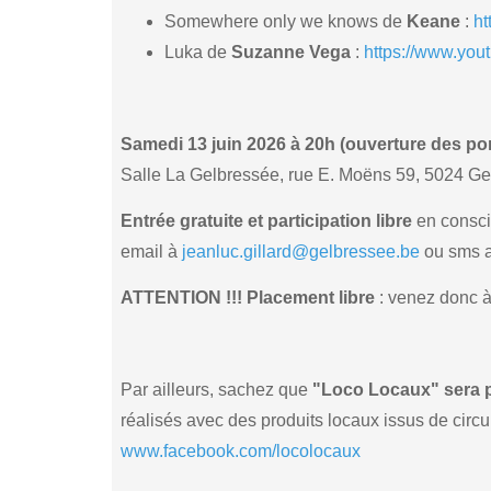
Somewhere only we knows de
Keane
:
h
Luka de
Suzanne Vega
:
https://www.yo
Samedi 13 juin 2026 à 20h (ouverture des po
Salle La Gelbressée, rue E. Moëns 59, 5024 G
Entrée gratuite et participation libre
en consci
email à
jeanluc.gillard@gelbressee.be
ou sms a
ATTENTION !!! Placement libre
: venez donc à 
Par ailleurs, sachez que
"Loco Locaux" sera 
réalisés avec des produits locaux issus de circui
www.facebook.com/locolocaux