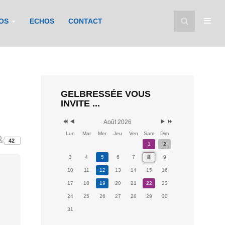
FOS
ECHOS
CONTACT
GELBRESSÉE VOUS
INVITE ...
Août 2026
Lun
Mar
Mer
Jeu
Ven
Sam
Dim
42
1
2
8
3
4
5
6
7
9
10
11
12
13
14
15
16
17
18
19
20
21
22
23
24
25
26
27
28
29
30
31