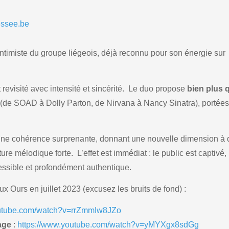
essee.be
 intimiste du groupe liégeois, déjà reconnu pour son énergie sur
evisité avec intensité et sincérité. Le duo propose
bien plus 
s
(de SOAD à Dolly Parton, de Nirvana à Nancy Sinatra), portées
c une cohérence surprenante, donnant une nouvelle dimension à
ure mélodique forte. L’effet est immédiat : le public est captivé,
essible et profondément authentique.
 Ours en juillet 2023 (excusez les bruits de fond) :
outube.com/watch?v=rrZmmIw8JZo
age
:
https://www.youtube.com/watch?v=yMYXgx8sdGg