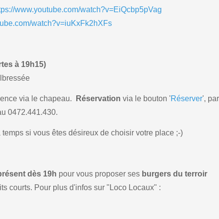
ttps://www.youtube.com/watch?v=EiQcbp5pVag
utube.com/watch?v=iuKxFk2hXFs
rtes à 19h15)
elbressée
ence via le chapeau.
Réservation
via le bouton '
Réserver
', pa
u 0472.441.430.
temps si vous êtes désireux de choisir votre place ;-)
présent dès 19h
pour vous proposer ses
burgers du terroir
ts courts. Pour plus d'infos sur "Loco Locaux" :