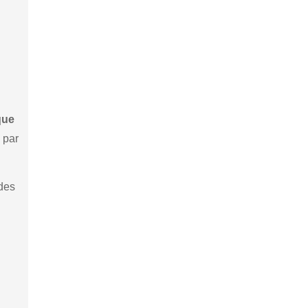
que
 par
 des