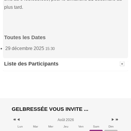
plus tard.
Toutes les Dates
29 décembre 2025
15:30
Liste des Participants
Jean Marie et
Freddy et Rita
Anne Marie
Jassogne
(2)
Xhaard
(2)
29 décembre 2025 -
29 décembre 2025 -
15:30
GELBRESSÉE VOUS INVITE ...
15:30
Jean Jacques
Wauters
(1)
Août 2026
29 décembre 2025 -
Lun
Mar
Mer
Jeu
Ven
Sam
Dim