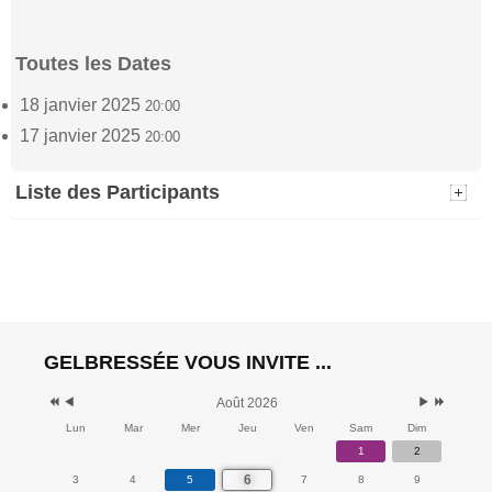
Toutes les Dates
18 janvier 2025
20:00
17 janvier 2025
20:00
Liste des Participants
MONIN
Isabelle Housen
(2)
18 janvier 2025 - 20:00
(4)
18 janvier 2025 - 20:00
Christine Ganhy
Monique
GELBRESSÉE VOUS INVITE ...
Jassogne
(2)
(2)
18 janvier 2025 - 20:00
18 janvier 2025 - 20:00
Août 2026
Lun
Mar
Mer
Jeu
Ven
Sam
Dim
Frison Carine
Tanguy Auspert
(4)
(4)
1
2
18 janvier 2025 - 20:00
18 janvier 2025 - 20:00
6
3
4
5
7
8
9