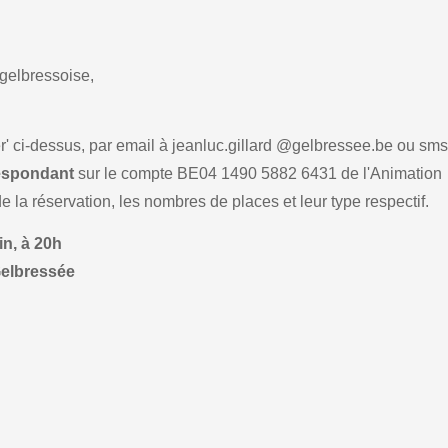
gelbressoise,
r' ci-dessus, par email à jeanluc.gillard @gelbressee.be ou sm
espondant
sur le compte BE04 1490 5882 6431 de l'Animation
 la réservation, les nombres de places et leur type respectif.
in, à 20h
Gelbressée