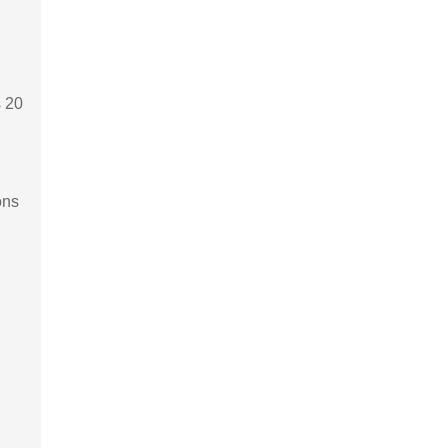
s 20
ons