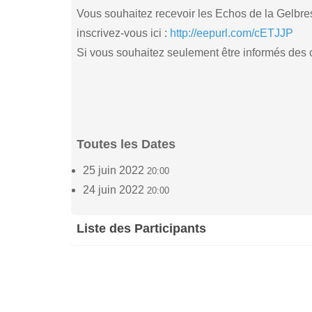
Vous souhaitez recevoir les Echos de la Gelbres
inscrivez-vous ici :
http://eepurl.com/cETJJP
Si vous souhaitez seulement être informés des co
Toutes les Dates
25 juin 2022
20:00
24 juin 2022
20:00
Liste des Participants
Véronique Rigo
Na
(5)
24 juin 2022 - 20:00
24 j
Joceline Toussaint
Col
(2)