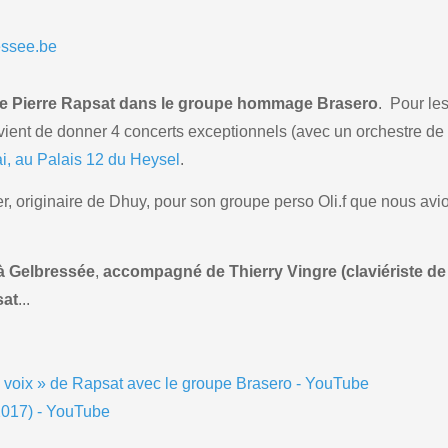
essee.be
 » de Pierre Rapsat dans le groupe hommage Brasero
. Pour le
 vient de donner 4 concerts exceptionnels (avec un orchestre de
i, au Palais 12 du Heysel
.
r, originaire de Dhuy, pour son groupe perso Oli.f que nous avi
 à Gelbressée
,
accompagné de Thierry Vingre (claviériste de
sat
...
 la voix » de Rapsat avec le groupe Brasero - YouTube
17) - YouTube