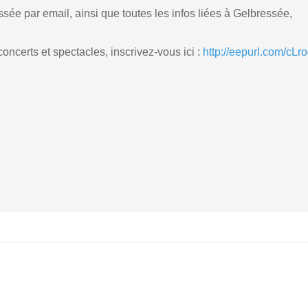
sée par email, ainsi que toutes les infos liées à Gelbressée,
ncerts et spectacles, inscrivez-vous ici :
http://eepurl.com/cLr
thalie PLANCKE
Albert et Mumu Lemaitre
(1)
(
uin 2022 - 20:00
24 juin 2022 - 20:00
ette Wauters Dejardin
Gaston Brion
(8)
(2)