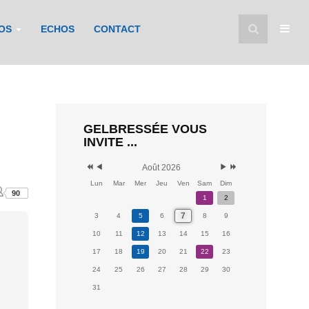
FOS
ECHOS
CONTACT
GELBRESSÉE VOUS
INVITE ...
Août 2026
Lun
Mar
Mer
Jeu
Ven
Sam
Dim
90
1
2
7
3
4
5
6
8
9
10
11
12
13
14
15
16
17
18
19
20
21
22
23
24
25
26
27
28
29
30
31