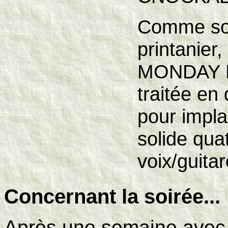
Comme sous
printanier,
MONDAY M
traitée en
pour impla
solide qua
voix/guita
Concernant la soirée...
Après une semaine avec