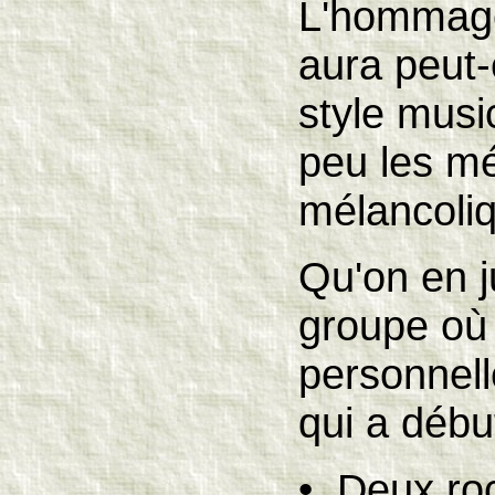
L'hommag
aura peut-
style musi
peu les mé
mélancoli
Qu'on en j
groupe où
personnell
qui a débu
• Deux roc