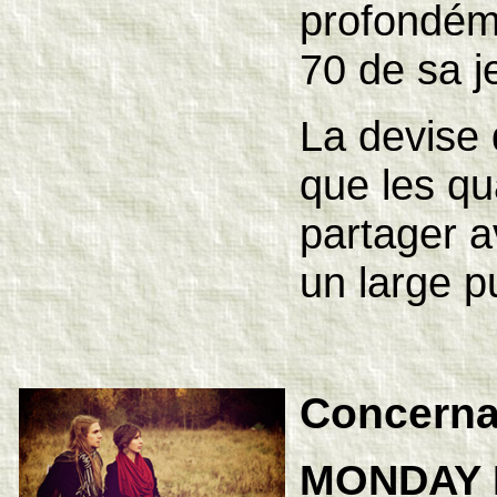
profondém
70 de sa 
La devise d
que les q
partager a
un large pu
Concerna
MONDAY