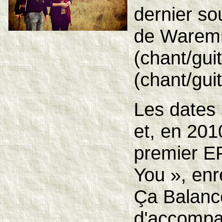
dernier so
de Warem
(chant/gu
(chant/gui
Les dates 
et, en 2010
premier EP
You », enr
Ça Balanc
d'accompa