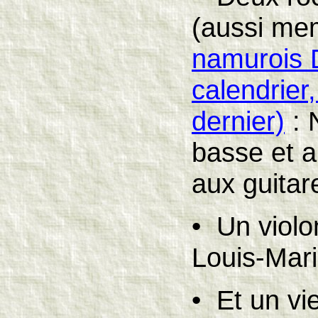
(aussi me
namurois 
calendrier
dernier)
: 
basse et a
aux guitar
• Un violo
Louis-Ma
• Et un vi