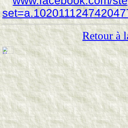
www.facebook.com/st
set=a.102011124742047
Retour à l