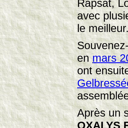
Rapsat, L
avec plusi
le meilleur
Souvenez-v
en
mars 20
ont ensuit
Gelbressé
assemblée
Après un s
OXALYS 