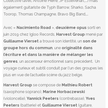
Collective (avec Antoine Pierre, JP Estiévenart,...) mais
également guitariste de Typh Barrow, Sharko, Sacha
Toorop, Thomas Champagne, Bravo Big Band,...
Avec «
Nacimiento Road
»,
deuxième opus
sorti en
juin 2019 chez Igloo Records,
Harvest Group
mené par
Guillaume Vierset
a trouvé son identité, un
son de
groupe hors du commun
, une
originalité dans
l’écriture et dans la manière de mélanger les
genres
, un ascenseur émotionnel sans précédent. Un
voyage curieux et subtil conduit par l'un des groupes les
plus en vue de l’actuelle scène du jazz belge.
Harvest Group
se compose de
Mathieu Robert
(saxophone soprano),
Marine Horbaczewski
(violoncelle),
Yannick Peeters
(contrebasse),
Yves
Peeters
(batterie) et
Guillaume Vierset
(guitare,