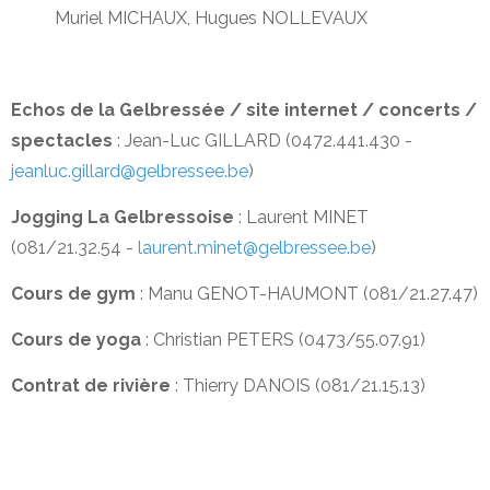
Muriel MICHAUX, Hugues NOLLEVAUX
Echos de la Gelbressée / site internet / concerts /
spectacles
: Jean-Luc GILLARD (0472.441.430 -
jeanluc.gillard@gelbressee.be
)
Jogging La Gelbressoise
: Laurent MINET
(081/21.32.54 -
laurent.minet@gelbressee.be
)
Cours de gym
: Manu GENOT-HAUMONT (081/21.27.47)
Cours de yoga
: Christian PETERS (0473/55.07.91)
Contrat de rivière
: Thierry DANOIS (081/21.15.13)