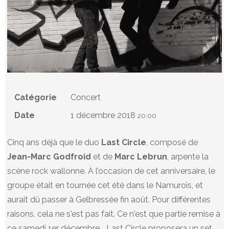
Catégorie
Concert
Date
1 décembre 2018
20:00
Cinq ans déjà que le duo
Last Circle
, composé de
Jean-Marc Godfroid
et de
Marc Lebrun
, arpente la
scène rock wallonne. À l’occasion de cet anniversaire, le
groupe était en tournée cet été dans le Namurois, et
aurait dû passer à Gelbressée fin août. Pour différentes
raisons, cela ne s'est pas fait. Ce n'est que partie remise à
ce samedi 1er décembre... Last Circle proposera un set