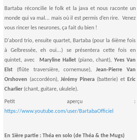
Bartaba réconcilie le folk et la java et nous raconte un
monde qui va mal... mais où il est permis d’en rire. Venez
vous rincer les neurones, ça fait du bien !
D'abord trio, ensuite quartet, Bartaba (pour la 6ième fois
à Gelbressée, eh oui...) se présentera cette fois en
quintet, avec
Maryline Hallet
(piano, chant)
,
Yves Van
Elst
(flûte traversière, cornemuse)
,
Jean-Pierre Van
Orshoven
(accordéon),
Jérémy Pinera
(batterie)
et
Eric
Charlier
(chant, guitare, ukulele).
Petit aperçu :
https://www.youtube.com/user/BartabaOfficiel
En 1ière partie : Théa en solo (de Théa & the Mugs)