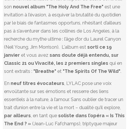
son
nouvel album "The Holy And The Free"
est une
invitation à l’évasion, à esquiver la brutalité du quotidien
par le biais de fantasmes opportuns, n’hésitant d’ailleurs
pas à s’aventurer dans les collines de Los Angeles, à la
recherche du mythe ultime : l’âge d’or du Laurel Canyon
(Neil Young, Jim Morrison). L'album est
sorti ce 19
janvier
et vous avez
sans doute déjà entendu, sur
Classic 21 ou Vivacité, les 2 premiers singles
qui en
sont extraits :
"Breathe"
et
"The Spirits Of The Wild"
.
En
neuf titres évocateurs
, LYLAC pose une voix
envoûtante sur ses émotions et resserre des liens
essentiels à la nature, à l’amour. Sans oublier de tracer un
trait d’union entre la vie et la mort – dualité qu’il explore,
par ailleurs
, en tant que
soliste dans l’opéra « Is This
The End ? »
(Jean-Luc Fafchamps), triptyque majeur