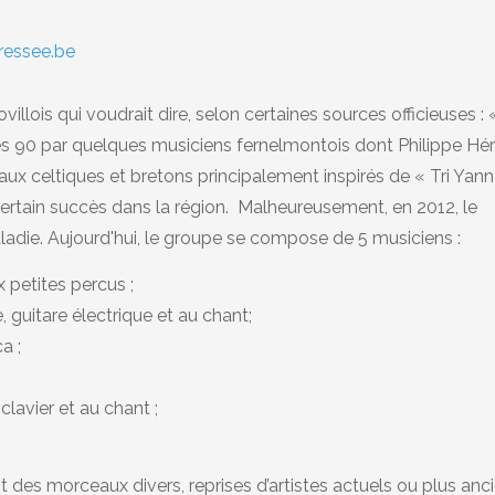
bressee.be
llois qui voudrait dire, selon certaines sources officieuses : 
s 90 par quelques musiciens fernelmontois dont Philippe Hér
aux celtiques et bretons principalement inspirés de « Tri Yann
 certain succès dans la région. Malheureusement, en 2012, le
aladie. Aujourd'hui, le groupe se compose de 5 musiciens :
x petites percus ;
 guitare électrique et au chant;
a ;
clavier et au chant ;
ont des morceaux divers, reprises d’artistes actuels ou plus anc