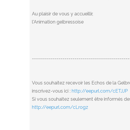
Au plaisir de vous y accueillir,
l'Animation gelbressoise
------------------------------------------------
Vous souhaitez recevoir les Echos de la Gelbre
inscrivez-vous ici :
http://eepurl.com/cETJJP
Si vous souhaitez seulement être informés des 
http://eepurl.com/cLrogz