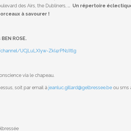
evard des Airs, the Dubliners, ...
Un répertoire éclectiqu
orceaux à savourer !
as BEN ROSE.
channel/UCjLuLXIyw-ZkI4rPN1IItlg
onscience via le chapeau.
dessus, soit par email à
jeanluc.gillard@gelbressee.be
ou sms 
elbressée