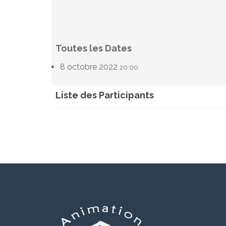
Toutes les Dates
8 octobre 2022
20:00
Liste des Participants
Her Alain
Pie
(2)
8 octobre 2022 - 20:00
8 o
JACQMIN
De
(2)
8 octobre 2022 - 20:00
8 o
Christiane Dock-Gadisseur
Ve
Da
(1)
8 octobre 2022 - 20:00
8 o