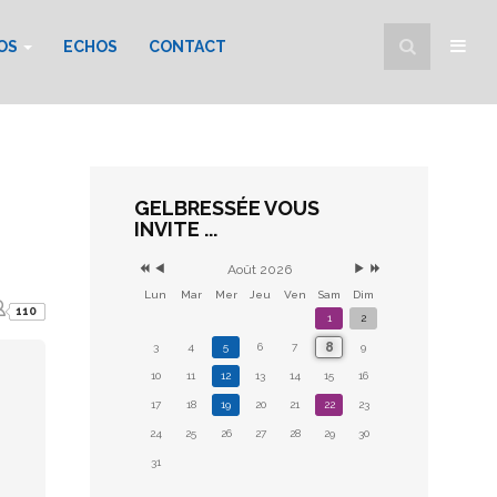
FOS
ECHOS
CONTACT
GELBRESSÉE VOUS
INVITE ...
Août 2026
Lun
Mar
Mer
Jeu
Ven
Sam
Dim
110
1
2
8
3
4
5
6
7
9
10
11
12
13
14
15
16
17
18
19
20
21
22
23
24
25
26
27
28
29
30
31