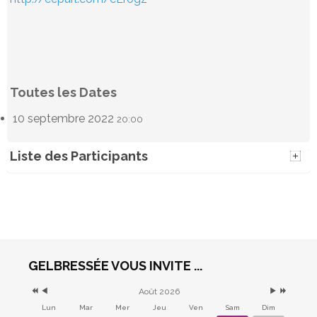
Toutes les Dates
10 septembre 2022
20:00
Liste des Participants
Alain Graide
Philippe Nimal
(6)
(2)
10 septembre 2022 -
10 septembre 2022 -
20:00
20:00
Christelle
Béatrice
GELBRESSÉE VOUS INVITE ...
Castelain
Malherbe
(5)
(1)
10 septembre 2022 -
10 septembre 2022 -
Août 2026
20:00
20:00
Lun
Mar
Mer
Jeu
Ven
Sam
Dim