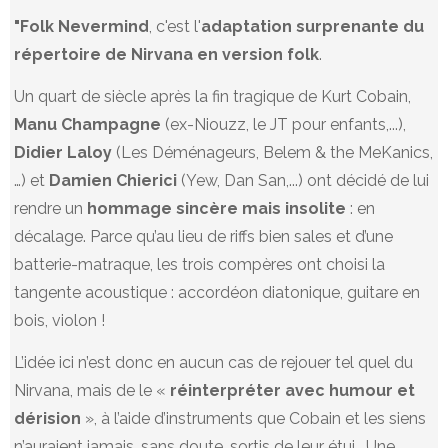
"Folk Nevermind
, c'est l'
adaptation surprenante du
répertoire de Nirvana en version folk
.
Un quart de siècle après la fin tragique de Kurt Cobain,
Manu Champagne
(ex-Niouzz, le JT pour enfants,...),
Didier Laloy
(Les Déménageurs, Belem & the MeKanics,
…) et
Damien Chierici
(Yew, Dan San,...) ont décidé de lui
rendre un
hommage sincère mais insolite
: en
décalage. Parce qu’au lieu de riffs bien sales et d’une
batterie-matraque, les trois compères ont choisi la
tangente acoustique : accordéon diatonique, guitare en
bois, violon !
L’idée ici n’est donc en aucun cas de rejouer tel quel du
Nirvana, mais de le «
réinterpréter avec humour et
dérision
», à l’aide d’instruments que Cobain et les siens
n’auraient jamais, sans doute, sortis de leur étui… Une