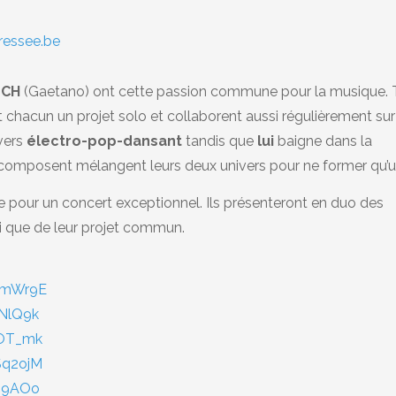
bressee.be
TCH
(Gaetano) ont cette passion commune pour la musique. 
t chacun un projet solo et collaborent aussi régulièrement su
vers
électro-pop-dansant
tandis que
lui
baigne dans la
-composent mélangent leurs deux univers pour ne former qu’u
pour un concert exceptionnel. Ils présenteront en duo des
si que de leur projet commun.
6mWr9E
NlQ9k
VOT_mk
Sq2ojM
TJ9AOo