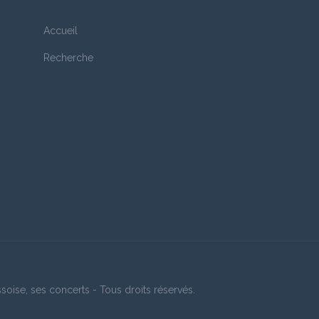
lette Wauters Dejardin
Jean-Louis Mathieu et 
(8)
Accueil
Kog
ril 2022 - 20:00
(2)
2 avril 2022 - 20:00
Recherche
nrot
Chantal Godard
(2)
(1)
ril 2022 - 20:00
2 avril 2022 - 20:00
rja Bruun
Lacroix Pierre
(2)
(2)
ril 2022 - 20:00
2 avril 2022 - 20:00
chmans Christelle
Lombard
(3)
(2)
ril 2022 - 20:00
2 avril 2022 - 20:00
oise, ses concerts - Tous droits réservés.