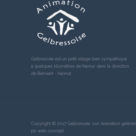
Fred Chaplais
Co
(4)
2 avril 2022 - 20:00
2 av
Cathy Debrun
He
(2)
2 avril 2022 - 20:00
2 av
Duculot
Ma
(1)
Gelbressée est un petit village bien sympathique
2 avril 2022 - 20:00
2 av
à quelques kilomètres de Namur dans la direction
de Bierwart - Hannut.
DEJAIFFE
Jo
(4)
2 avril 2022 - 20:00
2 av
Copyright © 2017 Gelbressée, son Animation gelbress
pb web concept