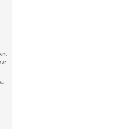
ment
eur
au