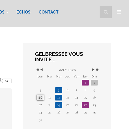
FOS
ECHOS
CONTACT
GELBRESSÉE VOUS
INVITE ...
Août 2026
Lun
Mar
Mer
Jeu
Ven
Sam
Dim
52
1
2
3
4
5
6
7
8
9
10
11
12
13
14
15
16
17
18
19
20
21
22
23
24
25
26
27
28
29
30
31