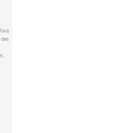
Tous
r des
n.