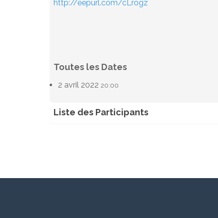
http://eepurl.com/cLrogz
Toutes les Dates
2 avril 2022
20:00
Liste des Participants
Frédéric Colot
Me
(2)
2 avril 2022 - 20:00
2 av
Paul Bechelen
Ch
(2)
2 avril 2022 - 20:00
2 av
Brigitte Delvenne
My
(2)
2 avril 2022 - 20:00
2 av