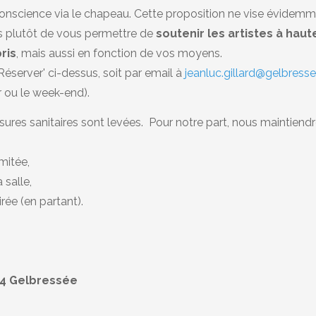
onscience via le chapeau. Cette proposition ne vise évidem
is plutôt de vous permettre de
soutenir les artistes à haut
ris
, mais aussi en fonction de vos moyens.
'Réserver' ci-dessus, soit par email à
jeanluc.gillard@gelbress
r ou le week-end).
ures sanitaires sont levées. Pour notre part, nous maintiend
mitée,
 salle,
irée (en partant).
024 Gelbressée