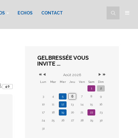
FOS
ECHOS
CONTACT
GELBRESSÉE VOUS
INVITE ...
Août 2026
Lun
Mar
Mer
Jeu
Ven
Sam
Dim
40
1
2
6
3
4
5
7
8
9
10
11
12
13
14
15
16
17
18
19
20
21
22
23
24
25
26
27
28
29
30
31