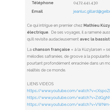
Téléphone
0472.441.430
Email
jeanluc.gillard@gel
Ce qui intrigue en premier chez
Mathieu Kùzy
électrique
. De ses voyages, il a ramené au
qu’il revisite audacieusement
avec la bassis
La
chanson française
« à la Kùzylarsen » s
mélodies safranées, de groove à la popularité 
pourtant profondément enracinée dans un mond
réalités de ce monde.
LIENS VIDEOS
https://www.youtube.com/watch?v=cXspoZ
https://www.youtube.com/watch?v=ZdGg
https://www.youtube.com/watch?v=VWN