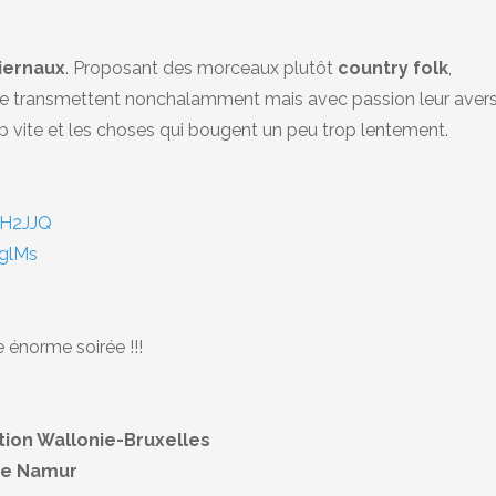
iernaux
. Proposant des morceaux plutôt
country folk
,
me transmettent nonchalamment mais avec passion leur aver
vite et les choses qui bougent un peu trop lentement.
cH2JJQ
glMs
e énorme soirée !!!
tion Wallonie-Bruxelles
 de Namur