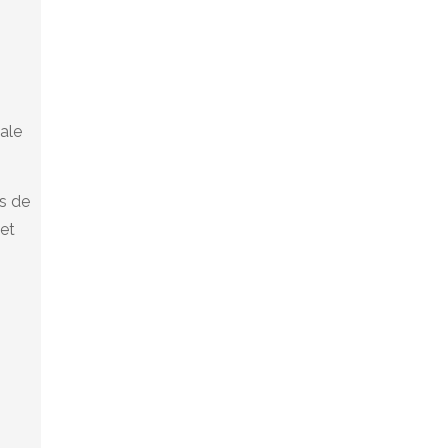
ale
s de
 et
s