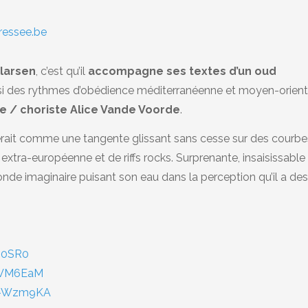
bressee.be
larsen
, c’est qu’il
accompagne ses textes d’un oud
ssi des rythmes d’obédience méditerranéenne et moyen-orient
te / choriste Alice Vande Voorde
.
erait comme une tangente glissant sans cesse sur des courbe
extra-européenne et de riffs rocks. Surprenante, insaisissable
e imaginaire puisant son eau dans la perception qu’il a de
i0SR0
NVM6EaM
m-Wzm9KA