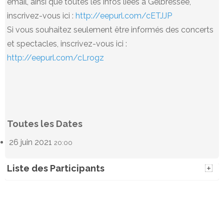
email, ainsi que toutes les infos liées à Gelbressée,
inscrivez-vous ici :
http://eepurl.com/cETJJP
Si vous souhaitez seulement être informés des concerts
et spectacles, inscrivez-vous ici :
http://eepurl.com/cLrogz
Toutes les Dates
26 juin 2021
20:00
Liste des Participants
Alain Kaisin
Pascale Strubbe
(2)
26 juin 2021 - 20:00
(2)
26 juin 2021 - 20:00