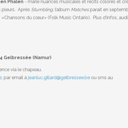
den Phalen
- marie nuances musicales et récits colorés et cr
es pleurs. Après
Stumbling
, l’album
Matches
parait en septem
s «Chansons du cœur» (Folk Music Ontario). Plus d'infos, audi
024 Gelbressée (Namur)
ience via le chapeau.
e
, par email à
jeanluc.gillard@gelbressee.be
ou sms au