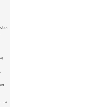
opéen
r
pe
c
par
. Le