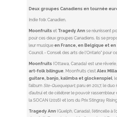
Deux groupes Canadiens en tournée euro
Indie folk Canadien.
Moonfruits
et
Tragedy Ann
se réunissent po
pour ces deux groupes Canadiens. Ils se prop
leur musique
en France, en Belgique et e
Council - Conseil des arts de l'Ontario" pour ce 
Moonfruits
(Ottawa, Canada) est une rêverie, 
art-folk bilingue
, Moonfruits c’est
Alex Milla
guitare, banjo, kalimba et glockenspiel
, 
l’album
Ste-Quequepart
, paru en 2017, le duo 
d’autrui et de célébrer le pouvoir rassembleur 
la SOCAN (2016) et lors du Prix Stingray Rising
Tragedy Ann
(Guelph, Canada), l’étincelle à l’o