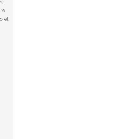
ée
bre
o et