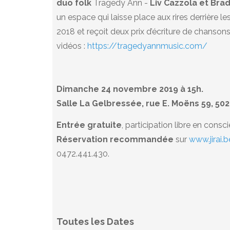
duo folk
Tragedy Ann -
Liv Cazzola et Bra
un espace qui laisse place aux rires derrière l
2018 et reçoit deux prix d’écriture de chanson
vidéos :
https://tragedyannmusic.com/
Dimanche 24 novembre 2019 à 15h.
Salle La Gelbressée, rue E. Moëns 59, 5
Entrée gratuite
, participation libre en consc
Réservation recommandée
sur
www.jirai.b
0472.441.430.
Toutes les Dates