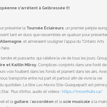
péenne s'arrêtent à Gelbressée !!!
ur présenter la
Tournée Éclaireurs
, un premier périple eur
osent tant en duos que rassemblés en quatuor pour présente
n Allemagne
, et aimeraient souligner l'appui du "Ontario Arts
faire.
tendre et puissante, qui célèbre la vie de tous les jours. Grou
ire et Kaitlin Milroy
. Complices-conjoints dans une forêt de
leurs voix fouillent dans les fonds et planent dans les airs. Ave
nous transporte entre nul part et partout afin de vivre la vie
du quotidien. Le titre
Les Marins
(Ste-Quequepart) est primé 
 Star. Plus d'infos, audio et vidéos :
https://moonfruits.ca/
eil et la
guitare
, l'
accordéon
et la
scie musicale
à la main