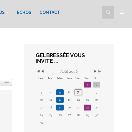
FOS
ECHOS
CONTACT
GELBRESSÉE VOUS
INVITE ...
Août 2026
Lun
Mar
Mer
Jeu
Ven
Sam
Dim
 closes
1
2
7
3
4
5
6
8
9
10
11
12
13
14
15
16
17
18
19
20
21
22
23
24
25
26
27
28
29
30
31