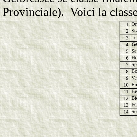
Provinciale). Voici la class
On
1
St
2
Te
3
Ge
4
Sa
5
He
6
Sp
7
Bo
8
Ve
9
Em
10
Be
11
Bi
12
FC
13
So
14