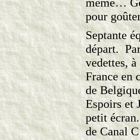
même… Gel
pour goûter
Septante é
départ. Par
vedettes, à
France en 
de Belgique
Espoirs et 
petit écra
de Canal C