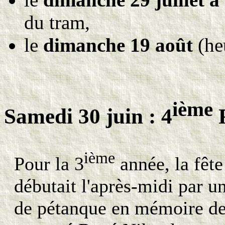
du tram,
le
dimanche 19 août
(heu
ième
Samedi 30 juin : 4
F
ième
Pour la 3
année, la fête
débutait l'après-midi par u
de pétanque en mémoire de