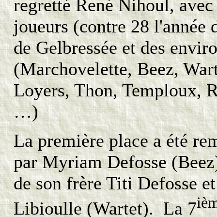
regretté René Nihoul, avec
joueurs (contre 28 l'année 
de Gelbressée et des envir
(Marchovelette, Beez, Wart
Loyers, Thon, Temploux, R
…)
La première place a été re
par Myriam Defosse (Beez)
de son frère Titi Defosse e
iè
Libioulle (Wartet). La 7