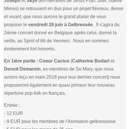
Joseph
et
Skye
(ex-membres de Sirius Plan, avec Gaëlle
Mievis) se retrouvent en duo pour un projet fiévreux, dense
et vivant, que nous aurons le grand plaisir de vous
proposer le
vendredi 28 juin à Gelbressée
. Il s'agira du
2ième concert donné en Belgique après celui, donné la
veille, au Spirit of 66 de Verviers. Nous en sommes
évidemment fort honorés.
En 1ière partie : Coeur Cactus
(
Catherine Bodart
et
Denoit Demarsin
, ex-membres de So Mary, que nous
avions reçu en mars 2018 pour leur dernier concert) nous
proposeront également en quasi primeur leur nouveau
répertoire pop-folk en français.
Entrée :
- 12 EUR
- 9 EUR pour les membres de l'Animation gelbressoise