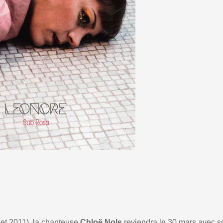
et 2011), la chanteuse
Chloë Nols
reviendra le 30 mars avec s