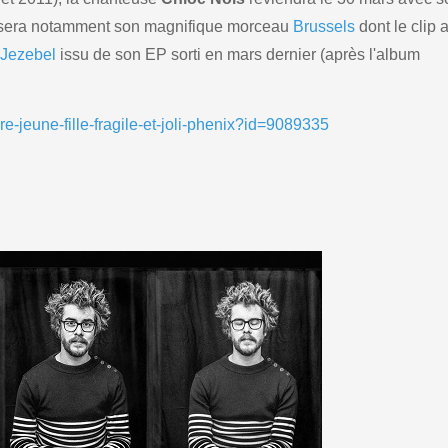
sera notamment son magnifique morceau
Brussels
dont le clip 
t
Jezebel
issu de son EP sorti en mars dernier (après l'album
re-jeune-fille-fragile-et-joli-phenix?id=9089335