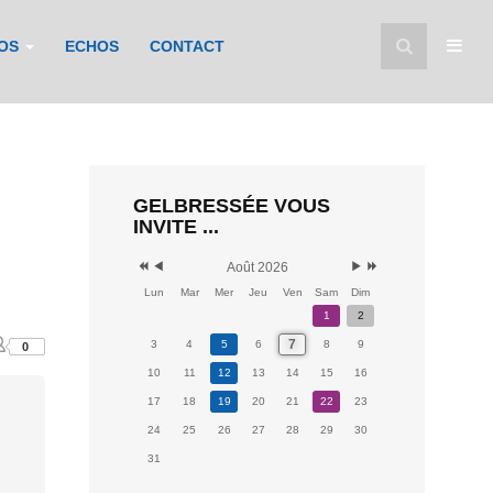
FOS
ECHOS
CONTACT
GELBRESSÉE VOUS
INVITE ...
Août 2026
Lun
Mar
Mer
Jeu
Ven
Sam
Dim
1
2
7
3
4
5
6
8
9
0
10
11
12
13
14
15
16
17
18
19
20
21
22
23
24
25
26
27
28
29
30
31