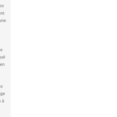
bum
ent
 une
de
qué
 en
ez
lge
s à