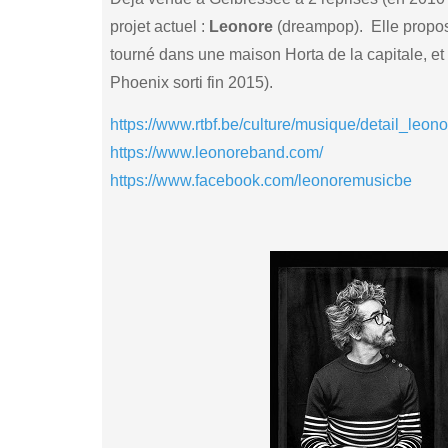
projet actuel :
Leonore
(dreampop). Elle propo
tourné dans une maison Horta de la capitale, e
Phoenix sorti fin 2015).
https://www.rtbf.be/culture/musique/detail_leono
https://www.leonoreband.com/
https://www.facebook.com/leonoremusicbe