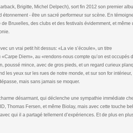
arback, Brigitte, Michel Delpech), sort fin 2012 son premier al
nd étonnement - être un sacré performeur sur scène. En témoign
de Bruxelles, des clubs et des festivals évidemment, et même
onie.
un vrai petit hit dessus: «La vie s’écoule», un titre
au «Carpe Diem», au «rendons-nous compte qu’on est occupés 
n, poussé mince, avec de gros pieds, et un regard curieux plan
nd les yeux sur les rues de notre monde, et sur son for intérieur,
le dépasse, mais sans jamais se moquer.
u charme désarmant, qui déclenche une sympathie immédiate ch
3D, Thomas Fersen, et même Biolay, mais avec cette touche be
vec qui il a partagé tellement d’expériences. Et de plus en plu