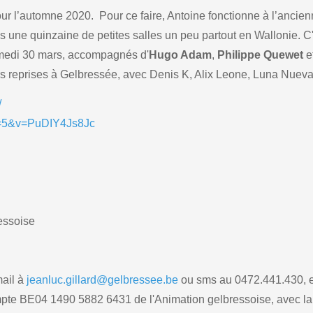
ur l’automne 2020. Pour ce faire, Antoine fonctionne à l’ancien
 une quinzaine de petites salles un peu partout en Wallonie. C
amedi 30 mars, accompagnés d'
Hugo Adam
,
Philippe Quewet
e
s reprises à Gelbressée, avec Denis K, Alix Leone, Luna Nueva, 
/
e=5&v=PuDIY4Js8Jc
essoise
mail à
jeanluc.gillard@gelbressee.be
ou sms au 0472.441.430, e
pte BE04 1490 5882 6431 de l'Animation gelbressoise, avec la