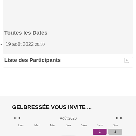
Toutes les Dates
19 août 2022
20:30
Liste des Participants
Stéphane
Josée Véronneau
Golenvaux
(1)
(1)
19 août 2022 - 20:30
19 août 2022 - 20:30
Dubuisson
Van Kerrebroeck
(2)
GELBRESSÉE VOUS INVITE ...
19 août 2022 - 20:30
(2)
19 août 2022 - 20:30
Août 2026
Lun
Mar
Mer
Jeu
Ven
Sam
Dim
Debrulle Alex
Brigitte - Michel
(4)
1
2
Noël-Denil
19 août 2022 - 20:30
(2)