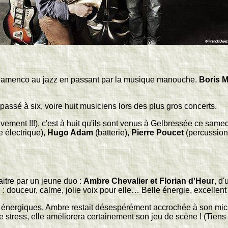
u flamenco au jazz en passant par la musique manouche.
Boris M
assé à six, voire huit musiciens lors des plus gros concerts.
vivement !!!), c'est à huit qu'ils sont venus à Gelbressée ce sam
e électrique),
Hugo Adam
(batterie),
Pierre Poucet
(percussion
aitre par un jeune duo :
Ambre Chevalier et Florian d'Heur
, d
douceur, calme, jolie voix pour elle… Belle énergie, excellent 
 énergiques, Ambre restait désespérément accrochée à son micro
de stress, elle améliorera certainement son jeu de scène ! (Tien