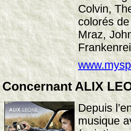
Colvin, Th
colorés de
Mraz, Joh
Frankenreit
www.myspac
Concernant ALIX LE
Depuis l’en
musique a