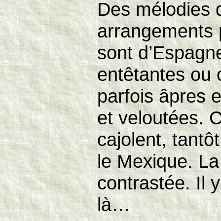
Des mélodies d
arrangements 
sont d’Espagne
entêtantes ou 
parfois âpres 
et veloutées. C
cajolent, tant
le Mexique. La
contrastée. Il 
là…