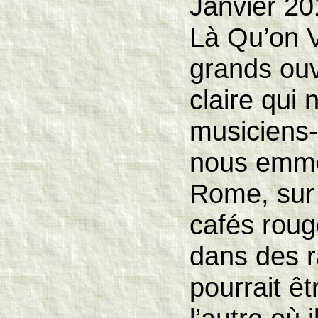
Janvier 20
Là Qu’on V
grands ouv
claire qui
musiciens-
nous emmè
Rome, sur 
cafés roug
dans des r
pourrait ê