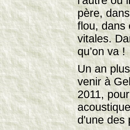
l’autre où 
père, dan
flou, dans
vitales. D
qu’on va !
Un an plus 
venir à Ge
2011, pour
acoustique.
d'une des 