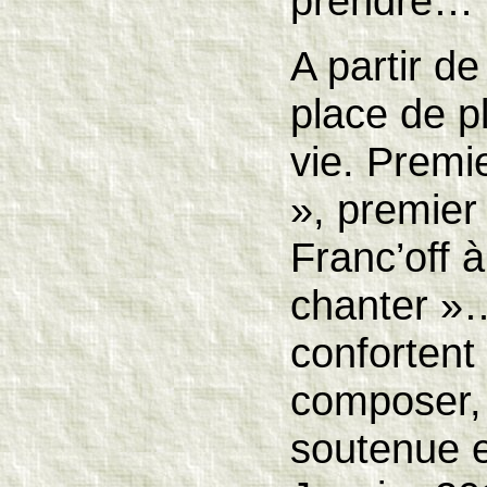
prendre… e
A partir d
place de p
vie. Premi
», premier
Franc’off 
chanter »
confortent
composer, 
soutenue 