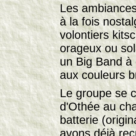
Les ambiances
à la fois nosta
volontiers kits
orageux ou sola
un Big Band à 
aux couleurs b
Le groupe se 
d'Othée au cha
batterie (orig
avons déjà reç