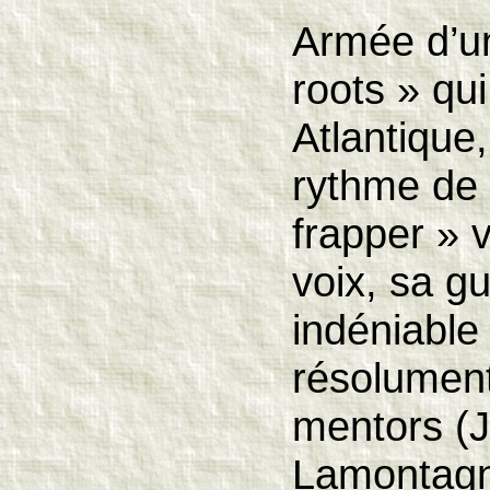
Armée d’u
roots » qu
Atlantique,
rythme de 
frapper » v
voix, sa g
indéniable
résolument 
mentors (J
Lamontagn