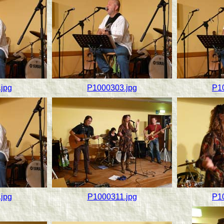
jpg
P1000303.jpg
P1
jpg
P1000311.jpg
P1