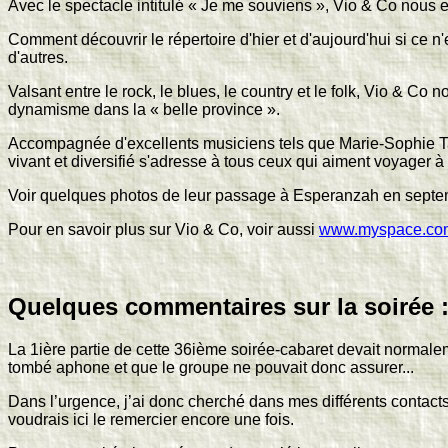
Avec le spectacle intitulé « Je me souviens », Vio & Co nous
Comment découvrir le répertoire d'hier et d'aujourd'hui si ce 
d'autres.
Valsant entre le rock, le blues, le country et le folk, Vio & Co
dynamisme dans la « belle province ».
Accompagnée d'excellents musiciens tels que Marie-Sophie Talb
vivant et diversifié s'adresse à tous ceux qui aiment voyager à
Voir quelques photos de leur passage à Esperanzah en sept
Pour en savoir plus sur Vio & Co, voir aussi
www.myspace.com
Quelques commentaires sur la soirée 
La 1ière partie de cette 36ième soirée-cabaret devait normale
tombé aphone et que le groupe ne pouvait donc assurer...
Dans l’urgence, j’ai donc cherché dans mes différents contacts 
voudrais ici le remercier encore une fois.