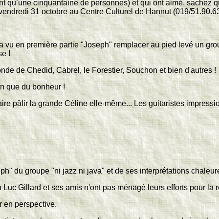
nt qu’une cinquantaine de personnes) et qui ont aimé, sachez 
ce vendredi 31 octobre au Centre Culturel de Hannut (019/51.90.63
 a vu en première partie "Joseph" remplacer au pied levé un grou
e !
de de Chedid, Cabrel, le Forestier, Souchon et bien d'autres !
en que du bonheur !
aire pâlir la grande Céline elle-même... Les guitaristes impressi
h" du groupe "ni jazz ni java" et de ses interprétations chaleu
Luc Gillard et ses amis n'ont pas ménagé leurs efforts pour la 
ir en perspective.