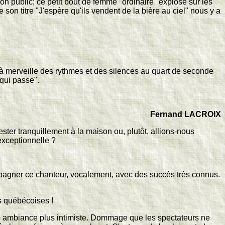
son public; ce petit bout de femme "ordinaire" explose sur les
son titre "J'espère qu'ils vendent de la bière au ciel" nous y a
e à merveille des rythmes et des silences au quart de seconde
 qui passe".
Fernand LACROIX
ter tranquillement à la maison ou, plutôt, allions-nous
 exceptionnelle ?
mpagner ce chanteur, vocalement, avec des succès très connus.
s québécoises !
e ambiance plus intimiste. Dommage que les spectateurs ne