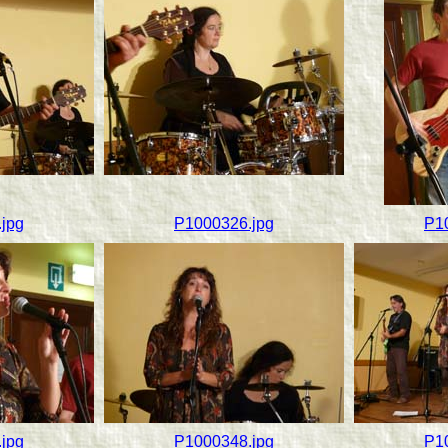
jpg
P1000326.jpg
P1
jpg
P1000348.jpg
P1