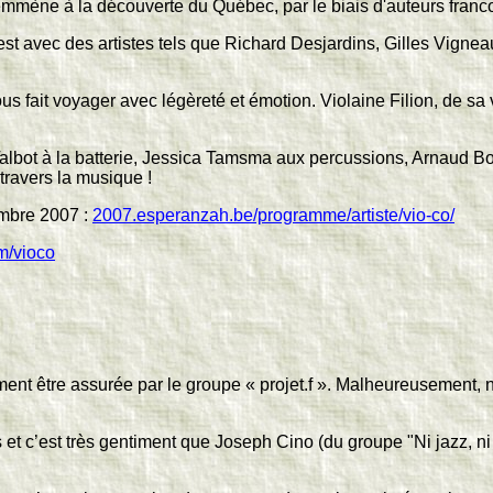
 emmène à la découverte du Québec, par le biais d'auteurs fra
n'est avec des artistes tels que Richard Desjardins, Gilles Vign
 nous fait voyager avec légèreté et émotion. Violaine Filion, de 
ot à la batterie, Jessica Tamsma aux percussions, Arnaud Bourg
 travers la musique !
embre 2007 :
2007.esperanzah.be/programme/artiste/vio-co/
/vioco
:
ment être assurée par le groupe « projet.f ». Malheureusement,
et c’est très gentiment que Joseph Cino (du groupe "Ni jazz, ni 