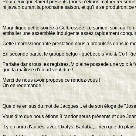
Pour ceux qui étaient présents (nous n’étions malheureuseme
ni java » durant la prochaine saison, et qu’ils se produiront 
Magnifique petite soirée à Gelbressée, ce samedi soir, où l'on
emballer une assemblée indulgente assez rapidement conquis
Cette impressionnante prestation nous a propulsés dans le mon
En seconde partie, le groupe belgo - québécois Vio & Co ! Ri
Parfaite dans tous les registres, Violaine possède une voix à f
que la maîtrise d'un art veut dire !
Merci de nous avoir proposé ce rendez-vous !
On en redemande !
Que dire en sus du mot de Jacques... et de son éloge de "Josep
Vous dire que nous étions 8 randonneurs présents et que Jean 
Il y en aura d'autres, avec Oxalys, Bartaba,... rien que du plais