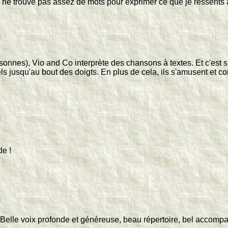
e ne trouve pas assez de mots pour exprimer ce que je ressents 
nnes), Vio and Co interprète des chansons à textes. Et c'est s
usqu'au bout des doigts. En plus de cela, ils s'amusent et comm
de !
é. Belle voix profonde et généreuse, beau répertoire, bel accomp