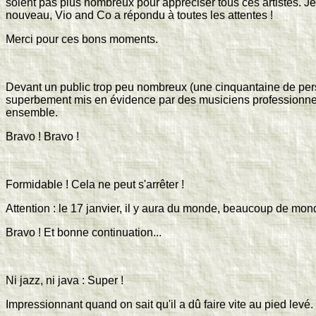
soient pas plus nombreux pour appréciser tous ces artistes. J
nouveau, Vio and Co a répondu à toutes les attentes !
Merci pour ces bons moments.
Devant un public trop peu nombreux (une cinquantaine de perso
superbement mis en évidence par des musiciens professionnels j
ensemble.
Bravo ! Bravo !
Formidable ! Cela ne peut s'arrêter !
Attention : le 17 janvier, il y aura du monde, beaucoup de mon
Bravo ! Et bonne continuation...
Ni jazz, ni java : Super !
Impressionnant quand on sait qu'il a dû faire vite au pied lev