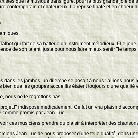
 artistes que la musique transfigure, pour la plus grande joie de 
re contemporain et chaleureux. La reprise finale et en choeur de 
 !
namiques.
albot qui fait de sa batterie un instrument mélodieux. Elle jou
sence de son talent, juste pour nous faire mieux sentir "le temps
dans les jambes, un dilemne se posait à nous : allions-nous res
ès bien que les groupes accueillis étaient toujours d'une qualité
, nous ne le regrettons pas.
rojet.f" indisposé médicalement. Ce fut un vrai plaisir d'acco
ale comme promis par Jean-Luc.
oir ces musiciens prendre du plaisir à interprêter des chanson
ercions Jean-Luc de nous proposer d'une telle qualité, dans un