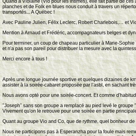
Quand à Violaine (Vio pour les intimes), elle fait partie de ces
planches et de Folk en blues nous conduit à travers un répertoi
transportés... A Québec !
Avec Pauline Julien, Félix Leclerc, Robert Charlebois,… et Vio
Mention à Arnaud et Frédéric, accompagnateurs belges et dy
Pour terminer, un coup de chapeau particulier à Marie-Sophie T
et n'a pas son pareil pour distribuer la mesure avec la quintes
Merci encore à tous !
Après une longue journée sportive et quelques dizaines de kms 
assister à la soirée-cabaret proposée par l'asbl, en sachant tr
Nous avons opté pour une soirée-concert. Et comme d'habitude
"Joseph" sans son groupe a remplacé au pied levé le groupe "p
Vivement qu'on le retrouve pour une soirée en partie princip
Quant au groupe Vio and Co, que de rythme, quel bonheur de v
Nous ne participons pas à Esperanzha pour la foule mais rem