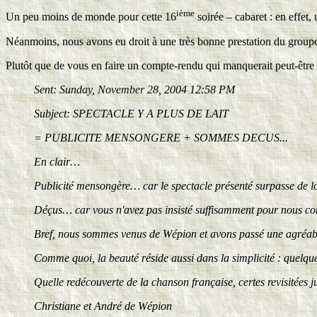
ième
Un peu moins de monde pour cette 16
soirée – cabaret : en effet,
Néanmoins, nous avons eu droit à une très bonne prestation du group
Plutôt que de vous en faire un compte-rendu qui manquerait peut-être
Sent: Sunday, November 28, 2004 12:58 PM
Subject: SPECTACLE Y A PLUS DE LAIT
= PUBLICITE MENSONGERE + SOMMES DECUS...
En clair…
Publicité mensongère… car le spectacle présenté surpasse de lo
Déçus… car vous n'avez pas insisté suffisamment pour nous conv
Bref, nous sommes venus de Wépion et avons passé une agréable
Comme quoi, la beauté réside aussi dans la simplicité : quelques 
Quelle redécouverte de la chanson française, certes revisitées 
Christiane et André de Wépion