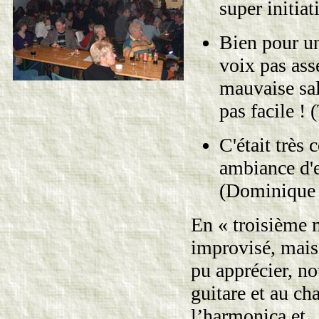
super initiat
Bien pour un
voix pas ass
mauvaise sal
pas facile !
C'était très 
ambiance d'e
(Dominique e
En « troisième 
improvisé, mais
pu apprécier, n
guitare et au ch
l’harmonica et