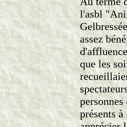
Au terme de
l'asbl "Ani
Gelbressée
assez béné
d'affluence
que les so
recueillaie
spectateur
personnes 
présents à 
apprécier 