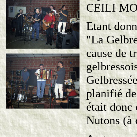
CEILI MO
Etant donné
"La Gelbre
cause de t
gelbressois
Gelbressée
planifié d
était donc 
Nutons (à c