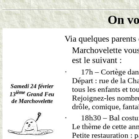
On vo
Via quelques parents d
Marchovelette vous
est le suivant :
·
17h – Cortège dans
Départ : rue de la Cha
Samedi 24 février
tous les enfants et tou
ième
13
Grand Feu
Rejoignez-les nombre
de Marchovelette
drôle, comique, fanta
·
18h30 – Bal costum
Le thème de cette 
Petite restauration : p